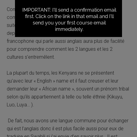
Comme la culture Kenyane et Tanzanienne sont
complètement imprégnées de l’influence de l’anglais
suite à la colonisation et malgré leur indépendance
depuis une cinquantaine d’année, je pense qu’un
francophone qui parle aussi anglais aura plus de facilité
pour comprendre comment les 2 langues et les 2
cultures s’entremêlent.
La plupart du temps, les Kenyans ne se présentent
qu’avec leur « English » name et il faut creuser et leur
demander leur « African name », souvent un prénom tribal
selon qu’ils appartiennent à telle ou telle éthnie (Kikuyu,
Luo, Luya… ).
De fait, nous avons une langue commune pour échanger
qui est l’anglais donc il est plus facile aussi pour eux de
traduire en Swahili si j’ai envie d’en savoir plus. Il est