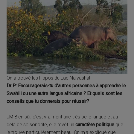
On a trouvé les hippos du Lac Naivasha!
Dr P: Encouragerais-tu d’autres personnes à apprendre le
Swahili ou une autre langue africaine ? Et quels sont les
conseils que tu donnerais pour réussir?
JM Bien sûr, c’est vraiment une très belle langue et au-
delà de sa sonorité, elle revêt un
caractère politique
que
je trouve particulièrement beau. On m’a expliqué que