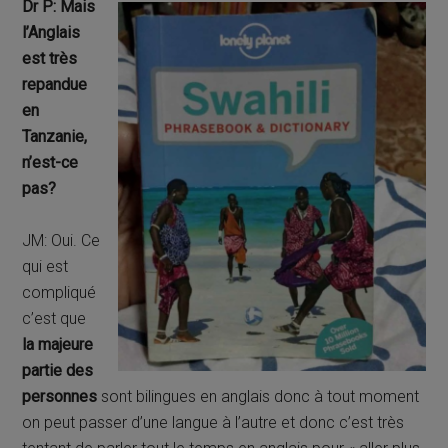
Dr P: Mais
l’Anglais
est très
repandue
en
Tanzanie,
n’est-ce
pas?
JM: Oui. Ce
qui est
compliqué
c’est que
la majeure
partie des
personnes
sont bilingues en anglais donc à tout moment
on peut passer d’une langue à l’autre et donc c’est très