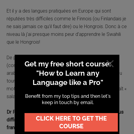
Et il y a des langues pratiquées en Europe qui sont
réputées très difficiles comme le Finnois (ou Finlandais je
ne sais jamais ce qu’il faut dire) ou le Hongrois. Donc à ce
niveau là j’ai presque moins peur d’apprendre le Swahili
que le Hongrois!
De plus,
de nombreux mots sont hérités de l’arabe
(comme en français) aussi si on a quelques bases en
arabe, on peut facilement reconnaître certains mots ou
tournures. Lala salama (bonne nuit) qu’on peut traduire
mot à mot par « Dors en paix » dans lequel on reconnaît «
salama » la paix en arabe.
Dr P: Quels sont les aspects les plus faciles et les plus
difficiles de l’apprentissage de cette langue pour un
francophone selon toi?