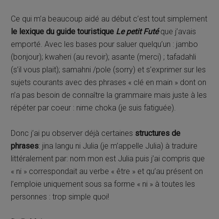
Ce qui m’a beaucoup aidé au début c’est tout simplement
le lexique du guide touristique
Le petit Futé
que j’avais
emporté. Avec les bases pour saluer quelqu’un : jambo
(bonjour); kwaheri (au revoir); asante (merci) ; tafadahli
(s’il vous plait); samahni /pole (sorry) et s’exprimer sur les
sujets courants avec des phrases « clé en main » dont on
n’a pas besoin de connaître la grammaire mais juste à les
répéter par coeur : nime choka (je suis fatiguée).
Donc j’ai pu observer déjà certaines
structures de
phrases
: jina langu ni Julia (je m’appelle Julia) à traduire
littéralement par: nom mon est Julia puis j’ai compris que
« ni » correspondait au verbe « être » et qu’au présent on
l’emploie uniquement sous sa forme « ni » à toutes les
personnes : trop simple quoi!