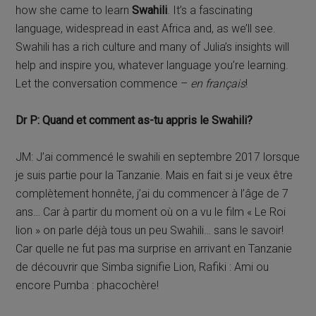
how she came to learn
Swahili
. It’s a fascinating
language, widespread in east Africa and, as we’ll see.
Swahili has a rich culture and many of Julia’s insights will
help and inspire you, whatever language you’re learning.
Let the conversation commence –
en français
!
Dr P: Quand et comment as-tu appris le Swahili?
JM: J’ai commencé le swahili en septembre 2017 lorsque
je suis partie pour la Tanzanie. Mais en fait si je veux être
complètement honnête, j’ai du commencer à l’âge de 7
ans… Car à partir du moment où on a vu le film « Le Roi
lion » on parle déjà tous un peu Swahili… sans le savoir!
Car quelle ne fut pas ma surprise en arrivant en Tanzanie
de découvrir que Simba signifie Lion, Rafiki : Ami ou
encore Pumba : phacochère!